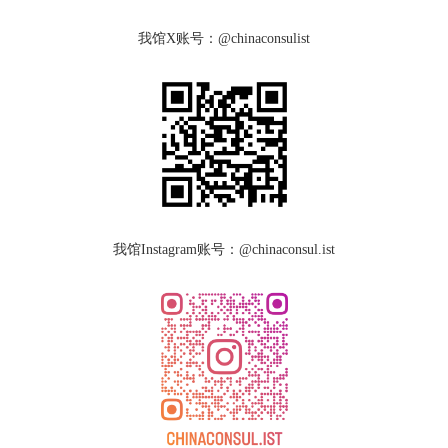
我馆X
账号：@chinaconsulist
我馆Instagram
账号：@chinaconsul.ist